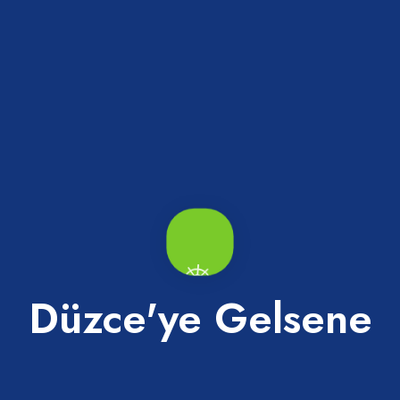
iye Cami
Merkez Büyük Camii
Merkez
Düzce'ye Gelsene