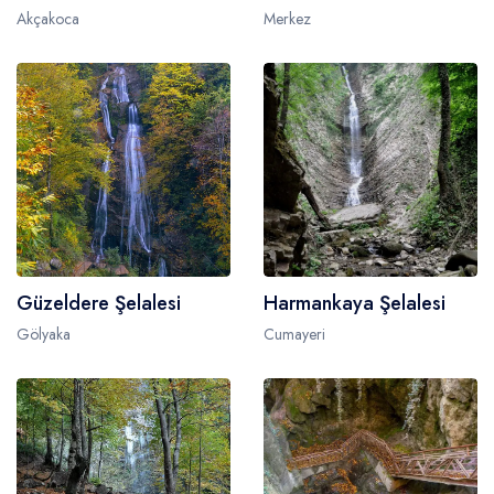
Akçakoca
Merkez
Güzeldere Şelalesi
Harmankaya Şelalesi
Gölyaka
Cumayeri