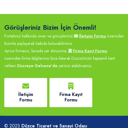
Görüşleriniz Bizim İçin Önemli!
Portalımız hakkında öneri ve görüşlerinizi
İletişim Formu
üzerinden
bizimle paylaşarak katkıda bulunabilirsiniz.
Ayrıca firmanız, burada yer almıyorsa,
Firma Kayıt Formu
üzerinden firma bilgilerinizi bize ileterek Düzce'mizin kapsamlı kent
rehberi
Düzceye Gelsene'de
yerinizi alabilirasiniz.
İletişim
Firma Kayıt
Formu
Formu
© 2023
Düzce Ticaret ve Sanayi Odası