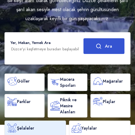
Bir keşif alanı olarak görebileceğiniz Düzce Şelalelerin şarıl
Mağaralar
Yerel Üreticiler
Kütüphaneler
Yerel Ulaşım Firmaları
Yayla Turizmi
Faydalı Linkler
şarıl akan sesiyle mest olacak şehrin gürültüsünden
Macera Sporları
Coğrafi İşaretli Ürünler
Turizm Eğitim Kurumları
Kamp Alanları
Etkinlikler
uzaklaşarak keyifli bir gün yaşayacaksınız.
Sinemalar & Tiyatrolar
Tarihi Yerler
Yer, Mekan, Yemek Ara
Ara
Şehrin Simgesel Eserleri
Macera
Göller
Mağaralar
Sporları
Piknik ve
Parklar
Plajlar
Mesire
Alanları
Şelaleler
Yaylalar