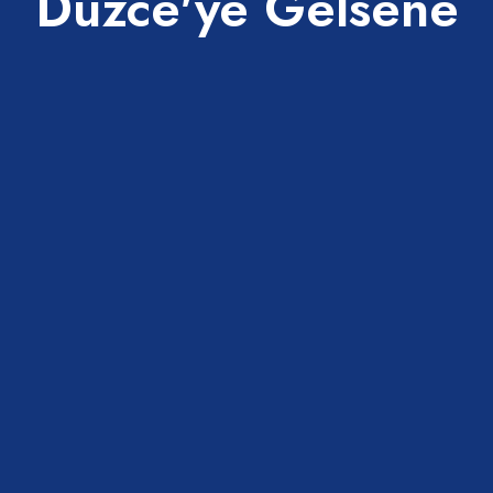
Düzce'ye Gelsene
Paylaş
Bilgilendirme