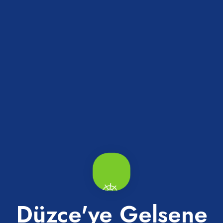
Sarıkaya Mağarası
Düzce'ye Gelsene