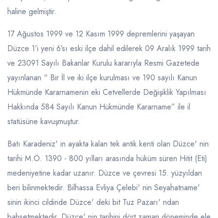
haline gelmiştir.
17 Ağustos 1999 ve 12 Kasım 1999 depremlerini yaşayan
Düzce 1’i yeni 6’sı eski ilçe dahil edilerek 09 Aralık 1999 tarih
ve 23091 Sayılı Bakanlar Kurulu kararıyla Resmi Gazetede
yayınlanan “ Bir İl ve iki ilçe kurulması ve 190 sayılı Kanun
Hükmünde Kararnamenin eki Cetvellerde Değişiklik Yapılması
Hakkında 584 Sayılı Kanun Hükmünde Kararname” ile il
statüsüne kavuşmuştur.
Batı Karadeniz' in ayakta kalan tek antik kenti olan Düzce' nin
tarihi M.Ö. 1390 - 800 yılları arasında hüküm süren Hitit (Eti)
medeniyetine kadar uzanır. Düzce ve çevresi 15. yüzyıldan
beri bilinmektedir. Bilhassa Evliya Çelebi' nin Seyahatname'
sinin ikinci cildinde Düzce' deki bit Tuz Pazarı' ndan
bahsetmektedir. Düzce' nin tarihini dört zaman döneminde ele