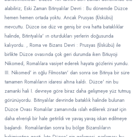
alabiliriz; Eski Zaman Bitinyalılar Devri : Bu dönemde Düzce
hemen hemen ortada yoktu. Ancak Prusyas (Üskübü)
mevcuttu. Düzce ise düz ve geniş bir ova hatta bataklıklar
halinde, Bitintyalıla' ın oturdukları yerlerin doğusunda
kalıyordu. , Roma ve Bizans Devri : Prusyas (Üskübü) ile
birlikte Düzce ovasında çok geri durumda iken Bitiuyoji
Nikomed, Romalılara vasiyet ederek hayata gözlerini yumdu.
III. Nikomed' in oğlu Filmostan' dan sonra ise Bitinya bir süre
tamamen Romalıların idaresi altına kaldı. Düzce' nin bu
zamanki hali I. devreye göre biraz daha gelişmeye yüz tutmuş
görünüyordu. Bitinyalılar devrinde bataklık halinde bulunan
Düzce Ovası Romalılar zamanında ıslah edilerek ziraat için
daha elverişli bir hale getirildi ve yavaş yavaş iskan edilmeye
başlandı. Romalılardan sonra bu bölge Bizanslıların
hakimiyetine geçti. İşte Düzce' nin gelişmesi, parlaması bu