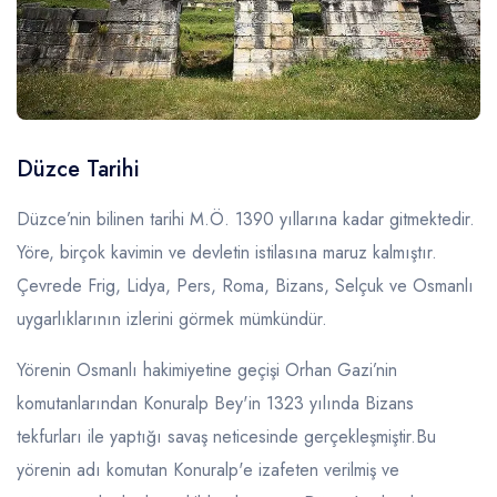
Mağaralar
Yerel Üreticiler
Kütüphaneler
Yerel Ulaşım Firmaları
Yayla Turizmi
Faydalı Linkler
Macera Sporları
Coğrafi İşaretli Ürünler
Turizm Eğitim Kurumları
Kamp Alanları
Etkinlikler
Sinemalar & Tiyatrolar
Tarihi Yerler
Düzce Tarihi
Şehrin Simgesel Eserleri
Düzce’nin bilinen tarihi M.Ö. 1390 yıllarına kadar gitmektedir.
Yöre, birçok kavimin ve devletin istilasına maruz kalmıştır.
Çevrede Frig, Lidya, Pers, Roma, Bizans, Selçuk ve Osmanlı
uygarlıklarının izlerini görmek mümkündür.
Yörenin Osmanlı hakimiyetine geçişi Orhan Gazi’nin
komutanlarından Konuralp Bey'in 1323 yılında Bizans
tekfurları ile yaptığı savaş neticesinde gerçekleşmiştir.Bu
yörenin adı komutan Konuralp'e izafeten verilmiş ve