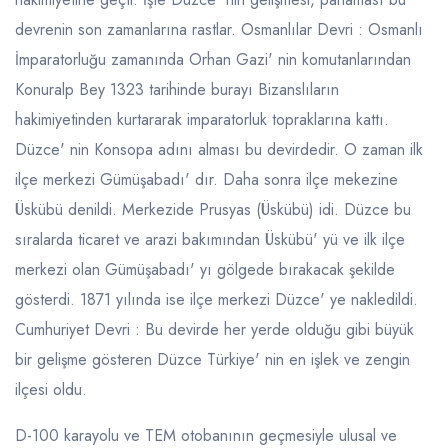
devrenin son zamanlarına rastlar. Osmanlılar Devri : Osmanlı
İmparatorluğu zamanında Orhan Gazi' nin komutanlarından
Konuralp Bey 1323 tarihinde burayı Bizanslıların
hakimiyetinden kurtararak imparatorluk topraklarına kattı.
Düzce' nin Konsopa adını alması bu devirdedir. O zaman ilk
ilçe merkezi Gümüşabadı' dır. Daha sonra ilçe mekezine
Üskübü denildi. Merkezide Prusyas (Üskübü) idi. Düzce bu
sıralarda ticaret ve arazi bakımından Üskübü' yü ve ilk ilçe
merkezi olan Gümüşabadı' yı gölgede bırakacak şekilde
gösterdi. 1871 yılında ise ilçe merkezi Düzce' ye nakledildi.
Cumhuriyet Devri : Bu devirde her yerde olduğu gibi büyük
bir gelişme gösteren Düzce Türkiye' nin en işlek ve zengin
ilçesi oldu.
D-100 karayolu ve TEM otobanının geçmesiyle ulusal ve