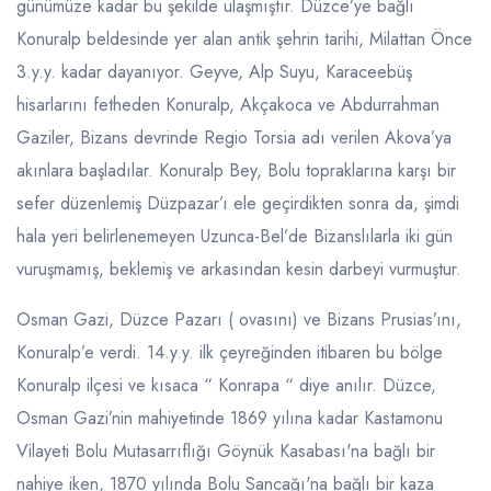
günümüze kadar bu şekilde ulaşmıştır. Düzce’ye bağlı
Konuralp beldesinde yer alan antik şehrin tarihi, Milattan Önce
3.y.y. kadar dayanıyor. Geyve, Alp Suyu, Karaceebüş
hisarlarını fetheden Konuralp, Akçakoca ve Abdurrahman
Gaziler, Bizans devrinde Regio Torsia adı verilen Akova’ya
akınlara başladılar. Konuralp Bey, Bolu topraklarına karşı bir
sefer düzenlemiş Düzpazar’ı ele geçirdikten sonra da, şimdi
hala yeri belirlenemeyen Uzunca-Bel’de Bizanslılarla iki gün
vuruşmamış, beklemiş ve arkasından kesin darbeyi vurmuştur.
Osman Gazi, Düzce Pazarı ( ovasını) ve Bizans Prusias’ını,
Konuralp’e verdi. 14.y.y. ilk çeyreğinden itibaren bu bölge
Konuralp ilçesi ve kısaca “ Konrapa “ diye anılır. Düzce,
Osman Gazi’nin mahiyetinde 1869 yılına kadar Kastamonu
Vilayeti Bolu Mutasarrıflığı Göynük Kasabası'na bağlı bir
nahiye iken, 1870 yılında Bolu Sancağı'na bağlı bir kaza