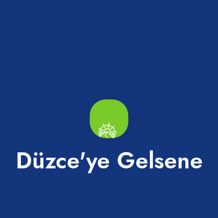
aşladı. Şu ana kadar ilimizde olmayan 5 yıldızlı otel eksiği de en
an yatırım aşamasında olan 5 otel yer alıyor” şeklinde konuştu.
urumu ve KOBİ’lerin yaşadığı sıkıntılar hakkındaki soruyu yanıtla
 Kurulu Başkanı Erdoğan Bıyık, “Odamıza kayıtlı 4.685 üyemiz var
urumunda. Kalan 4.000’e yakın üyemiz ise ticaret ile iştigal ediyor.
ında ihracat yapılıyor. Düzce, ihracat yapan iller arasında ilk 20 il 
 ve diğer tüm çevre paydaşlar ile birlikte üyelerimizin bilgilendiril
lere ulaşabilmeleri, dijitalleşme ve yeşil dönüşüm konularında sürekli 
nansmana erişimin çok güç hale geldiği bugünlerde üyelerimizin uygu
eleri adına yerel ve ulusal düzeyde çalışmalar yürütüyoruz. Bu nok
Düzce'ye Gelsene
 çok önemsiyoruz. Sizlerin aracılığıyla iş insanlarımızın bu önemli 
unda çağrıda bulunuyoruz” ifadelerini kullandı.
ürans Genel Müdür Yardımcısı Ali Sertaç Canal, Devlet Destekli 
ve çalışma usulleri hakkında katılımcılara bilgiler aktarırken, progra